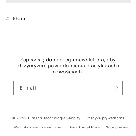
Basic
Basic
-
-
1
1
Share
kanał
kanał
Zapisz się do naszego newslettera, aby
otrzymywać powiadomienia o artykułach i
nowościach.
E-mail
Metody
© 2026,
HireAds
Technologia Shopify
Polityka prywatności
płatności
Warunki świadczenia usług
Dane kontaktowe
Nota prawna