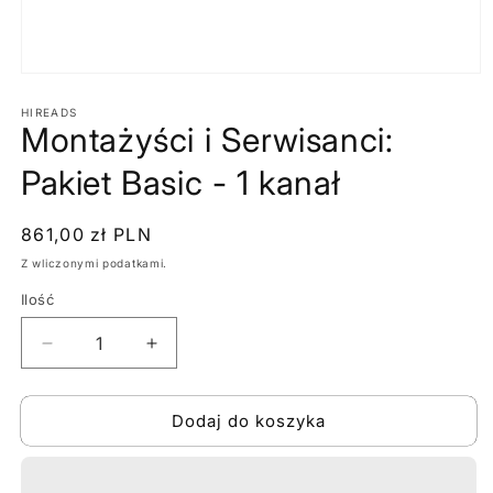
Otwórz
multimedia
1
HIREADS
Montażyści i Serwisanci:
w
oknie
modalnym
Pakiet Basic - 1 kanał
Cena
861,00 zł PLN
regularna
Z wliczonymi podatkami.
Ilość
Zmniejsz
Zwiększ
ilość
ilość
dla
dla
Dodaj do koszyka
Montażyści
Montażyści
i
i
Serwisanci:
Serwisanci:
Pakiet
Pakiet