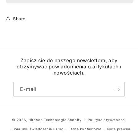
-
-
1
1
kanał
kanał
Share
Zapisz się do naszego newslettera, aby
otrzymywać powiadomienia o artykułach i
nowościach.
E-mail
Metody
© 2026,
HireAds
Technologia Shopify
Polityka prywatności
płatności
Warunki świadczenia usług
Dane kontaktowe
Nota prawna