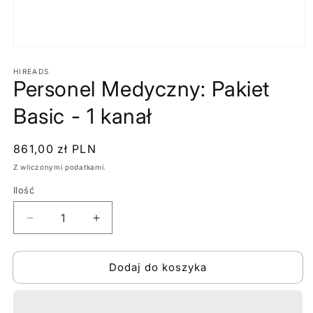
Otwórz
multimedia
1
HIREADS
Personel Medyczny: Pakiet
w
oknie
modalnym
Basic - 1 kanał
Cena
861,00 zł PLN
regularna
Z wliczonymi podatkami.
Ilość
Zmniejsz
Zwiększ
ilość
ilość
dla
dla
Dodaj do koszyka
Personel
Personel
Medyczny:
Medyczny:
Pakiet
Pakiet
Basic
Basic