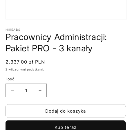
Otwórz
multimedia
1
HIREADS
Pracownicy Administracji:
w
oknie
modalnym
Pakiet PRO - 3 kanały
Cena
2.337,00 zł PLN
regularna
Z wliczonymi podatkami.
Ilość
Zmniejsz
Zwiększ
ilość
ilość
dla
dla
Dodaj do koszyka
Pracownicy
Pracownicy
Administracji:
Administracji:
Pakiet
Pakiet
Kup teraz
PRO
PRO