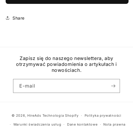
-
-
3
3
kanały
kanały
Share
Zapisz się do naszego newslettera, aby
otrzymywać powiadomienia o artykułach i
nowościach.
E-mail
Metody
© 2026,
HireAds
Technologia Shopify
Polityka prywatności
płatności
Warunki świadczenia usług
Dane kontaktowe
Nota prawna