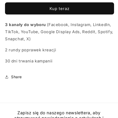
-
-
Kup teraz
kampania
kampania
rekrutacyjna
rekrutacyjna
w
w
3 kanały do wyboru
(Facebook, Instagram, LinkedIn,
social
social
TikTok, YouTube, Google Display Ads, Reddit, Spotify,
media
media
(3
(3
Snapchat, X)
kanały,
kanały,
30
30
2 rundy poprawek kreacji
dni)
dni)
30 dni trwania kampanii
Share
Zapisz się do naszego newslettera, aby
otrzymywać powiadomienia o artykułach i