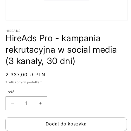
Otwórz
multimedia
1
HIREADS
HireAds Pro - kampania
w
oknie
modalnym
rekrutacyjna w social media
(3 kanały, 30 dni)
Cena
2.337,00 zł PLN
regularna
Z wliczonymi podatkami.
Ilość
Zmniejsz
Zwiększ
ilość
ilość
dla
dla
Dodaj do koszyka
HireAds
HireAds
Pro
Pro